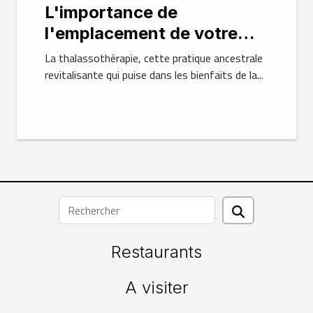
L'importance de
l'emplacement de votre
hébergement dans une
La thalassothérapie, cette pratique ancestrale
expérience thalasso
revitalisante qui puise dans les bienfaits de la...
réussie
Restaurants
A visiter