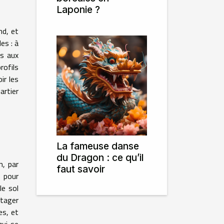
Laponie ?
nd, et
es : à
és aux
rofils
ir les
artier
La fameuse danse
du Dragon : ce qu’il
n, par
faut savoir
s pour
le sol
rtager
es, et
qui se