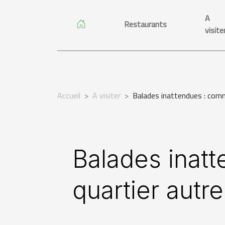
A
Restaurants
visite
Accueil
A visiter
Balades inattendues : comm
Balades inat
quartier autr