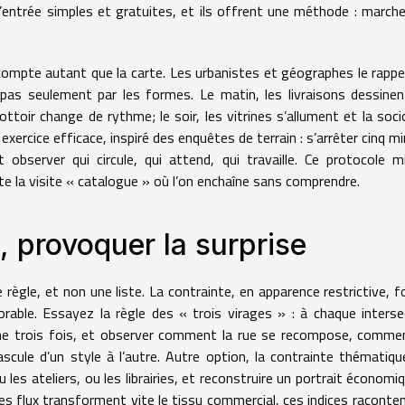
ntrée simples et gratuites, et ils offrent une méthode : marcher,
 compte autant que la carte. Les urbanistes et géographes le rappel
, pas seulement par les formes. Le matin, les livraisons dessine
rottoir change de rythme; le soir, les vitrines s’allument et la soci
xercice efficace, inspiré des enquêtes de terrain : s’arrêter cinq m
observer qui circule, qui attend, qui travaille. Ce protocole m
e la visite « catalogue » où l’on enchaîne sans comprendre.
, provoquer la surprise
règle, et non une liste. La contrainte, en apparence restrictive, f
rable. Essayez la règle des « trois virages » : à chaque interse
uche trois fois, et observer comment la rue se recompose, comme
ule d’un style à l’autre. Autre option, la contrainte thématiqu
u les ateliers, ou les librairies, et reconstruire un portrait économi
 les flux transforment vite le tissu commercial, ces indices raconte