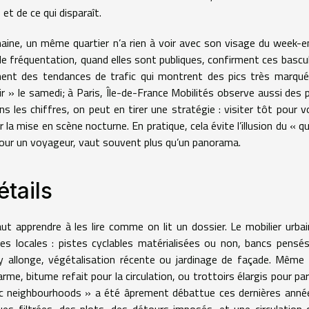
 et de ce qui disparaît.
aine, un même quartier n’a rien à voir avec son visage du week-e
de fréquentation, quand elles sont publiques, confirment ces bascul
ment des tendances de trafic qui montrent des pics très marqu
r » le samedi; à Paris, Île-de-France Mobilités observe aussi des p
ns les chiffres, on peut en tirer une stratégie : visiter tôt pour vo
r la mise en scène nocturne. En pratique, cela évite l’illusion du « qu
 pour un voyageur, vaut souvent plus qu’un panorama.
étails
aut apprendre à les lire comme on lit un dossier. Le mobilier urbai
ues locales : pistes cyclables matérialisées ou non, bancs pensé
 allonge, végétalisation récente ou jardinage de façade. Même 
rme, bitume refait pour la circulation, ou trottoirs élargis pour pa
fic neighbourhoods » a été âprement débattue ces dernières anné
rues filtrées, des plots, des détours imposés, et une circulation 