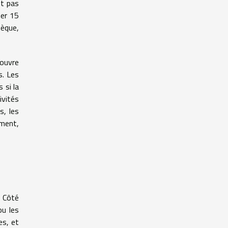
st pas
ner 15
hèque,
couvre
s. Les
 si la
ivités
s, les
ement,
. Côté
ou les
es, et