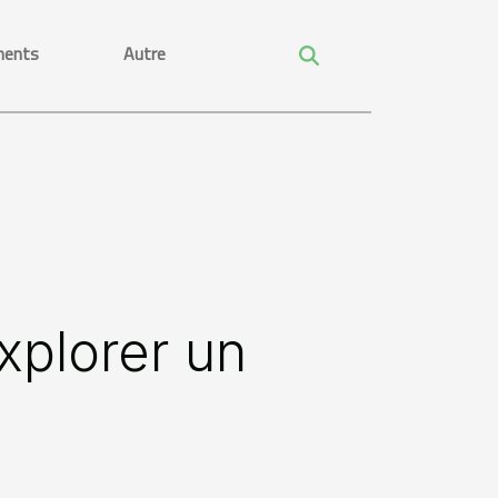
ments
Autre
xplorer un