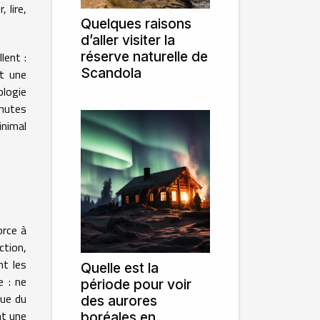
 lire,
Quelques raisons
d’aller visiter la
réserve naturelle de
lent :
Scandola
nt une
ologie
inutes
inimal
orce à
ction,
nt les
Quelle est la
e : ne
période pour voir
que du
des aurores
nt une
boréales en