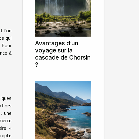
t l’on
ts qui
Avantages d’un
. Pour
voyage sur la
ence à
cascade de Chorsin
?
tiques
« hors
 : une
merce
oire »
compte