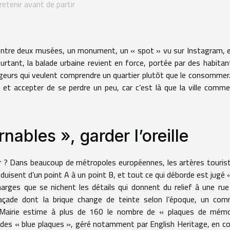
retenir avant de partir
 entre deux musées, un monument, un « spot » vu sur Instagram, e
ourtant, la balade urbaine revient en force, portée par des habitan
yageurs qui veulent comprendre un quartier plutôt que le consommer
te, et accepter de se perdre un peu, car c’est là que la ville comm
nables », garder l’oreille
ur ? Dans beaucoup de métropoles européennes, les artères touris
uisent d’un point A à un point B, et tout ce qui déborde est jugé 
rges que se nichent les détails qui donnent du relief à une rue
çade dont la brique change de teinte selon l’époque, un com
, la Mairie estime à plus de 160 le nombre de « plaques de mém
 des « blue plaques », géré notamment par English Heritage, en 