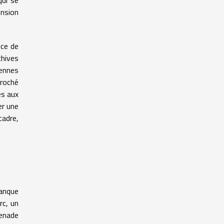
ension
ice de
chives
iennes
croché
es aux
er une
cadre,
manque
rc, un
menade