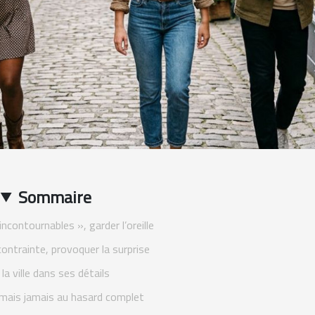
Sommaire
incontournables », garder l’oreille
contrainte, provoquer la surprise
 la ville dans ses détails
 mais jamais au hasard complet