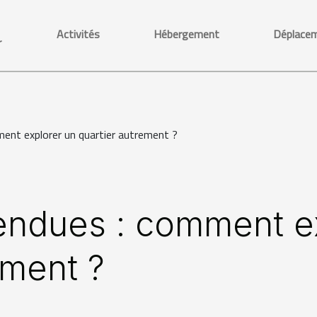
Activités
Hébergement
Déplace
r
ent explorer un quartier autrement ?
tendues : comment e
ement ?