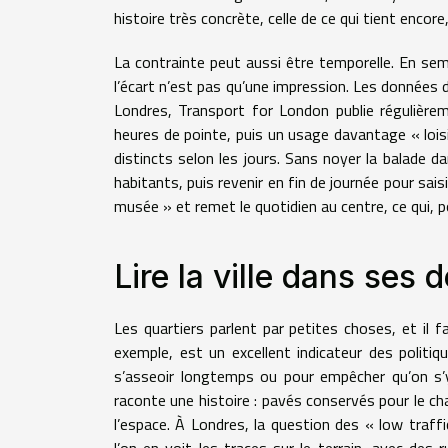
histoire très concrète, celle de ce qui tient encore,
La contrainte peut aussi être temporelle. En sem
l’écart n’est pas qu’une impression. Les données 
Londres, Transport for London publie régulière
heures de pointe, puis un usage davantage « loisi
distincts selon les jours. Sans noyer la balade da
habitants, puis revenir en fin de journée pour saisi
musée » et remet le quotidien au centre, ce qui,
Lire la ville dans ses d
Les quartiers parlent par petites choses, et il f
exemple, est un excellent indicateur des politiq
s’asseoir longtemps ou pour empêcher qu’on s’y
raconte une histoire : pavés conservés pour le cha
l’espace. À Londres, la question des « low traf
l’on en voit les traces sur le terrain, avec des 