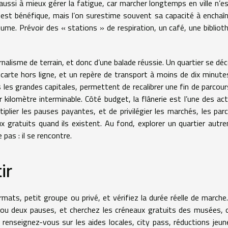
aussi à mieux gérer la fatigue, car marcher longtemps en ville n’e
re est bénéfique, mais l’on surestime souvent sa capacité à enchaî
ume. Prévoir des « stations » de respiration, un café, une bibliot
urnalisme de terrain, et donc d’une balade réussie. Un quartier se dé
, carte hors ligne, et un repère de transport à moins de dix minute
s les grandes capitales, permettent de recalibrer une fin de parcours
 kilomètre interminable. Côté budget, la flânerie est l’une des act
plier les pauses payantes, et de privilégier les marchés, les parc
 gratuits quand ils existent. Au fond, explorer un quartier autr
pas : il se rencontre.
ir
mats, petit groupe ou privé, et vérifiez la durée réelle de marche
ou deux pauses, et cherchez les créneaux gratuits des musées, 
 renseignez-vous sur les aides locales, city pass, réductions jeun