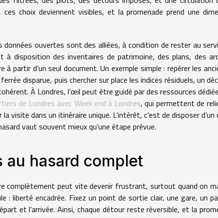
t, ces choix deviennent visibles, et la promenade prend une dim
les données ouvertes sont des alliées, à condition de rester au serv
t à disposition des inventaires de patrimoine, des plans, des ar
re à partir d’un seul document. Un exemple simple : repérer les anc
e ferrée disparue, puis chercher sur place les indices résiduels, un dé
cohérent. À Londres, l’œil peut être guidé par des ressources dédié
rtiers de Londres avec Week end à Londres
, qui permettent de reli
 visite dans un itinéraire unique. L’intérêt, c’est de disposer d’un 
par hasard vaut souvent mieux qu’une étape prévue.
s au hasard complet
erdre complètement peut vite devenir frustrant, surtout quand on 
 liberté encadrée. Fixez un point de sortie clair, une gare, un pa
part et l’arrivée. Ainsi, chaque détour reste réversible, et la pro